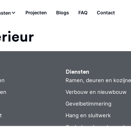
Projecten
Blogs
FAQ
Contact
nsten
erieur
Diensten
en
Ramen, deuren en kozijn
ten
Verbouw en nieuwbouw
Gevelbetimmering
t
Hang en sluitwerk
Onderhoudswerkzaamhe